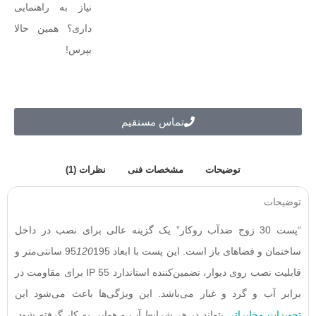
نیاز به راهنمایی
داری؟ همین حالا
بپرس!
تماس مستقیم
توضیحات
مشخصات فنی
نظرات (1)
توضیحات
“پست 30 زوج ضدآب روکار” یک گزینه عالی برای نصب در داخل
ساختمان و فضاهای باز است. این پست با ابعاد 95
120
195 سانتی‌متر و
قابلیت نصب روی دیوار، تضمین‌کننده استاندارد IP 55 برای مقاومت در
برابر آب و گرد و غبار می‌باشد. این ویژگی‌ها باعث می‌شود این
تجهیزات مخابراتی
بتواند در هر شرایط آب و هوایی به کار گرفته شود.