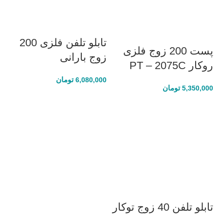
تابلو تلفن فلزی 200
پست 200 زوج فلزی
زوج بارانی
روکار PT – 2075C
تومان
6,080,000
تومان
5,350,000
تابلو تلفن 40 زوج توکار