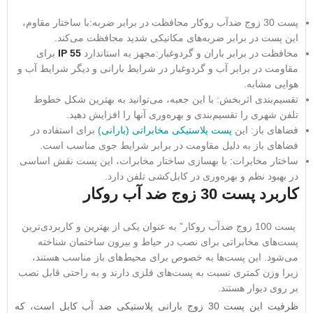
پست 30 زوج ضدآب روکار محافظت در برابر ضربه:با ساختار مقاوم،
این پست در برابر ضربه‌های مکانیکی شدید محافظت می‌کند.
محافظت در برابر باران و گردوغبار:مجهز به استاندارد
IP 55
برای
مقاومت در برابر آب و گردوغبار در شرایط بارانی و دیگر شرایط آب و
هوایی مشابه.
تقسیم‌بندی اثربخش: با این جعبه، می‌توانید به بهترین شکل خطوط
تلفن شهری را تقسیم‌بندی و بهره‌وری آنها را افزایش دهید.
فضاهای باز: این
پست پلاستیکی مخابراتی (بارانی)
برای استفاده در
فضاهای باز به دلیل مقاومت در برابر شرایط جوی مناسب است.
ساختار مخابرات: با بهسازی ساختار مخابرات، این پست نقش اساسی
در بهبود نظم و بهره‌وری در کابل‌کشی تلفن دارد.
کاربرد پست 30 زوج ضد آب روکار
پست 100 زوج ضدآب روکار” به عنوان یکی از بهترین و کاربردی‌ترین
پست‌های مخابراتی برای نصب در حیاط و بیرون ساختمان شناخته
می‌شود. این پست‌ها به خصوص برای محیط‌های باز مناسب هستند،
زیرا وزن کمتری نسبت به پست‌های فلزی دارند و به راحتی قابل نصب
بر روی دیوار هستند.
ظرفیت این پست 30 زوج بارانی پلاستیکی ضد آب کابل است، که