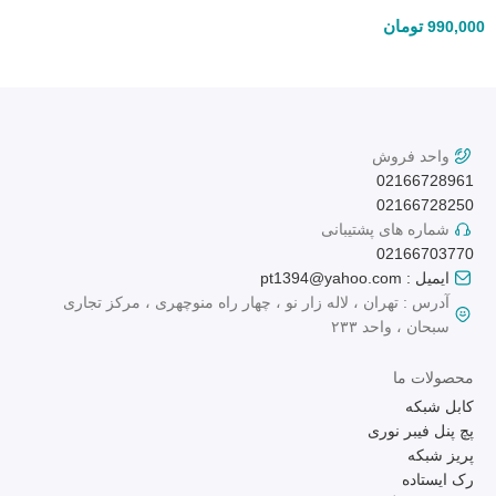
تومان
990,000
واحد فروش
02166728961
02166728250
شماره های پشتیبانی
02166703770
ایمیل : pt1394@yahoo.com
آدرس : تهران ، لاله زار نو ، چهار راه منوچهری ، مرکز تجاری
سبحان ، واحد ۲۳۳
محصولات ما
کابل شبکه
پچ پنل فیبر نوری
پریز شبکه
رک ایستاده