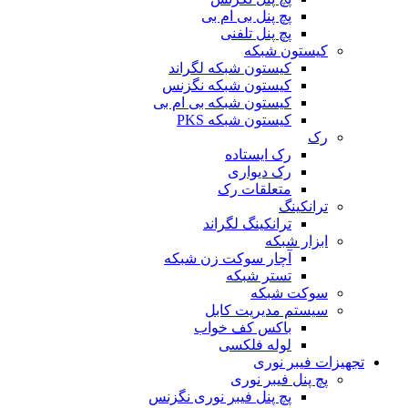
پچ پنل بی ام بی
پچ پنل تلفنی
کیستون شبکه
کیستون شبکه لگراند
کیستون شبکه نگزنس
کیستون شبکه بی ام بی
کیستون شبکه PKS
رک
رک ایستاده
رک دیواری
متعلقات رک
ترانکینگ
ترانکینگ لگراند
ابزار شبکه
آچار سوکت زن شبکه
تستر شبکه
سوکت شبکه
سیستم مدیریت کابل
باکس کف خواب
لوله فلکسی
تجهیزات فیبر نوری
پچ پنل فیبر نوری
پچ پنل فیبر نوری نگزنس