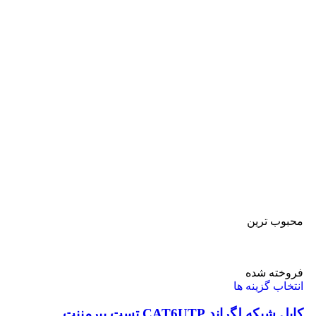
محبوب ترین
فروخته شده
انتخاب گزینه ها
کابل شبکه لگراند CAT6UTP تست پیرمننت