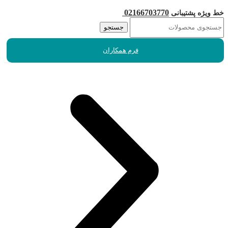
02166703770
خط ویژه پشتیبانی
جستجو
فرم همکاران