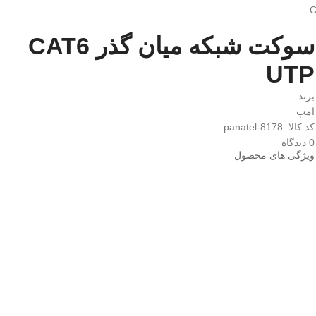
سوکت شبکه میان گذر CAT6
UTP
برند:
امپ
کد کالا: panatel-8178
0 دیدگاه
ویژگی های محصول