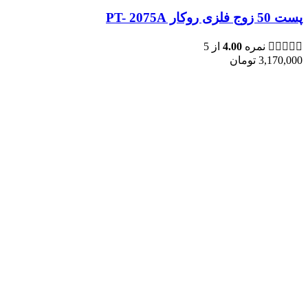
پست 50 زوج فلزی روکار PT- 2075A
نمره
4.00
از 5
3,170,000
تومان