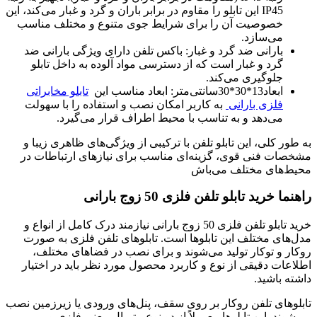
IP45 این تابلو را مقاوم در برابر باران و گرد و غبار می‌کند، این
خصوصیت آن را برای شرایط جوی متنوع و مختلف مناسب
می‌سازد.
بارانی ضد گرد و غبار: باکس تلفن دارای ویژگی بارانی ضد
گرد و غبار است که از دسترسی مواد آلوده به داخل تابلو
جلوگیری می‌کند.
ابعاد13*30*30سانتی‌متر: ابعاد مناسب این
تابلو مخابراتی
فلزی بارانی
به کاربر امکان نصب و استفاده را با سهولت
می‌دهد و به تناسب با محیط اطراف قرار می‌گیرد.
به طور کلی، این تابلو تلفن با ترکیبی از ویژگی‌های ظاهری زیبا و
مشخصات فنی قوی، گزینه‌ای مناسب برای نیازهای ارتباطات در
محیط‌های مختلف می‌باش
راهنما خرید تابلو تلفن فلزی 50 زوج بارانی
خرید تابلو تلفن فلزی 50 زوج بارانی نیازمند درک کامل از انواع و
مدل‌های مختلف این تابلوها است. تابلوهای تلفن فلزی به صورت
روکار و توکار تولید می‌شوند و برای نصب در فضاهای مختلف،
اطلاعات دقیقی از نوع و کاربرد محصول مورد نظر باید در اختیار
داشته باشید.
تابلوهای تلفن روکار بر روی سقف، پنل‌های ورودی یا زیرزمین نصب
می‌شوند. این تابلوها معمولاً از دو نوع متریال، یعنی فلزی و