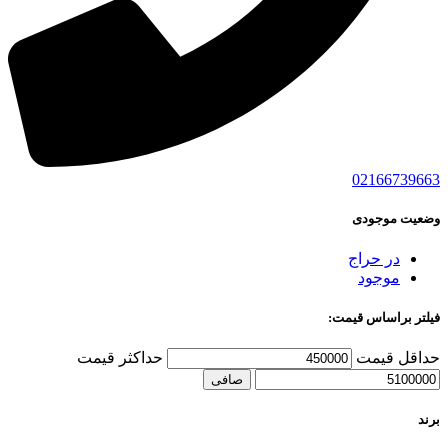
02166739663
وضعیت موجودی
در حراج
موجود
فیلتر براساس قیمت:
حداقل قیمت
حداكثر قيمت
صافی
برند