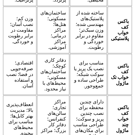
ساخته شده از
ساختمان‌های
پلاستیک‌های
مسکونی؛
وزن کم؛
باکس
مهندسی شده؛
هتل‌ها؛
نصب آسان؛
کف
وزن سبک‌تر؛
مراکز
مقاومت در
خواب
مقاوم در برابر
درمانی؛
برابر رطوبت
پلاستیکی
خوردگی و
مراکز
و خوردگی.
رطوبت.
آموزشی.
دفاتر کاری
مناسب برای
اقتصادی؛
باکس
کوچک؛
نصب یک پریز یا
صرفه‌جویی
کف
ساختمان‌های
سوکت شبکه؛
در فضا؛ نصب
خواب تک
مسکونی؛
طراحی ساده و
و استفاده
ماژول
محیط‌های با
جمع‌وجور.
آسان.
نیاز محدود.
دارای چندین
مراکز
انعطاف‌پذیری
باکس
محفظه برای
تجاری؛
بالا؛ مدیریت
کف
نصب چندین
سالن‌های
بهتر کابل‌ها؛
خواب
پریز و سوکت؛
کنفرانس؛
مناسب برای
چند
طراحی مناسب
دفاتر کار
محیط‌های
ماژول
برای مکان‌های
بزرگ؛ مراکز
پیچیده.