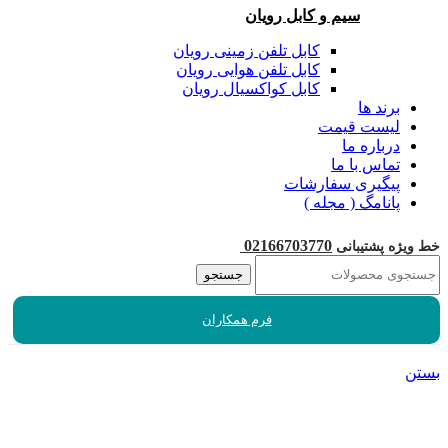
سیم و کابل رویان
کابل تلفن زمینی رویان
کابل تلفن هوایی رویان
کابل کواکسیال رویان
برند ها
لیست قیمت
درباره ما
تماس با ما
پیگیری سفارشات
پانامگ ( مجله )
02166703770
خط ویژه پشتیبانی
جستجو
فرم همکاران
بستن