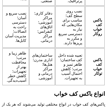
پرترافیک.
صنعتی.
نصب روی
دفاتر کاری؛
نصب سریع و
سطح کف؛
مراکز
آسان؛
باکس
مناسب برای
آموزشی؛
دسترسی
کف
مکان‌هایی که
اتاق‌های
راحت به
خواب
نیاز به
کنفرانس؛
اتصالات؛
روکار
دسترسی سریع
مراکز
مدیریت آسان
و مکرر به
درمانی.
کابل‌ها.
پریزها دارند.
ظاهر زیبا و
تعبیه شده داخل
ساختمان‌های
مرتب؛
باکس
کف ساختمان؛
اداری مدرن؛
محافظت
کف
ظاهر تمیز و
هتل‌ها؛
بهتر از
خواب
مرتب؛ کاهش
مراکز
تجهیزات؛
توکار
احتمال آسیب
درمانی و
کاهش خطر
به تجهیزات.
آموزشی.
آسیب‌دیدگی.
انواع باکس کف خواب
باکس‌های کف خواب در انواع مختلفی تولید می‌شوند که هر یک از