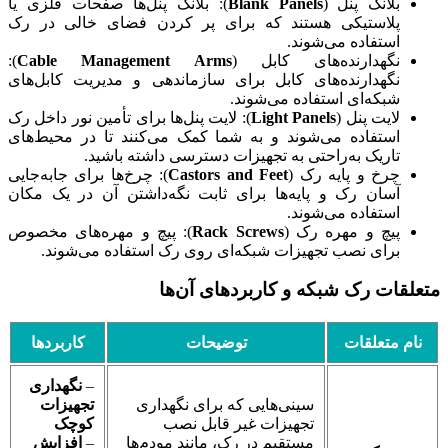
بلانک پنل (
Blank Panels
): بلانک پنل‌ها صفحات فلزی یا
پلاستیکی هستند که برای پر کردن فضای خالی در رک
استفاده می‌شوند.
نگهدارنده‌های کابل (
Cable Management Arms
):
نگهدارنده‌های کابل برای سازماندهی و مدیریت کابل‌های
شبکه‌ای استفاده می‌شوند.
لایت پنل (
Light Panels
): لایت پنل‌ها برای تأمین نور داخل رک
استفاده می‌شوند و به شما کمک می‌کنند تا در محیط‌های
تاریک به‌راحتی به تجهیزات دسترسی داشته باشید.
چرخ و پایه رک (
Castors and Feet
): چرخ‌ها برای جابه‌جایی
آسان رک و پایه‌ها برای ثابت نگه‌داشتن آن در یک مکان
استفاده می‌شوند.
پیچ و مهره رک (
Rack Screws
): پیچ و مهره‌های مخصوص
برای نصب تجهیزات شبکه‌ای روی رک استفاده می‌شوند.
متعلقات رک شبکه و کاربردهای آن‌ها
نام متعلقات
توضیحات
کاربردها
–
نگهداری
سینی‌هایی که برای نگهداری
تجهیزات
تجهیزات غیر قابل نصب
کوچک
مستقیم در رک، مانند مودم‌ها
–
افزایش