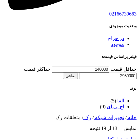
02166739663
وضعیت موجودی
در حراج
موجود
فیلتر براساس قیمت:
حداقل قیمت
حداكثر قيمت
صافی
برند
آلفا
(5)
اچ پی آی
(9)
خانه
/
تجهیزات شبکه
/
رک
/
متعلقات رک
نمایش 1–13 از 19 نتیجه