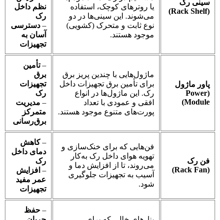
سینی رک
یا روترهای کوچک، استفاده
نظم داخل
(Rack Shelf)
می‌شوند. این سینی‌ها در دو
رک
نوع ثابت و متحرک (کشویی)
–
دسترسی
موجود هستند.
آسان به
تجهیزات
–
تأمین
ماژول‌هایی با چندین پریز برق
برق
برای تأمین برق تجهیزات داخل
تجهیزات
پاور ماژول
(Power
رک. این ماژول‌ها در انواع
رک
Module)
افقی و عمودی با تعداد
–
مدیریت
پورت‌های متنوع موجود هستند.
متمرکز
برق‌رسانی
–
کاهش
فن‌هایی که برای خنک‌سازی و
دمای داخل
تهویه هوای داخل رک به‌کار
فن رک
رک
می‌روند، تا از افزایش دما و
(Rack Fan)
–
افزایش
آسیب به تجهیزات جلوگیری
عمر مفید
شود.
تجهیزات
–
حفظ
پنل‌های خالی که برای
جریان