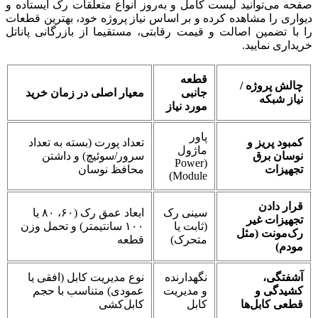
صفحه می‌توانید لیست کامل و به‌روز انواع متعلقات رک ایستاده و
دیواری را مشاهده کرده و بر اساس نیاز پروژه خود، بهترین قطعات
را با تضمین اصالت و قیمت رقابتی، مستقیما از بازرگانی پاناتل
خریداری نمایید.
قطعه
چالش پروژه /
جانبی
معیار اصلی در زمان خرید
نیاز شبکه
مورد نیاز
پاور
کمبود پریز و
تعداد پورت (بسته به تعداد
ماژول
نوسان برق
سرور/سوئیچ) و داشتن
(Power
تجهیزات
محافظ نوسان
Module)
قرار دادن
سینی رک
ابعاد عمق رک (۶۰، ۸۰ یا
تجهیزات غیر
(ثابت یا
۱۰۰ سانتیمتر) و تحمل وزن
رک‌مونت (مثل
متحرک)
قطعه
مودم)
آشفتگی،
نگهدارنده
نوع مدیریت کابل (افقی یا
کشیدگی و
و مدیریت
عمودی) متناسب با حجم
قطعی کابل‌ها
کابل
کابل‌کشی