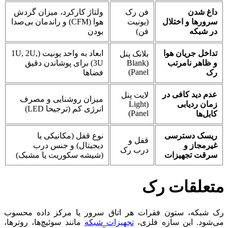
داغ شدن
فن رک
ولتاژ کارکرد، میزان گردش
سرورها و اختلال
(یونیت
هوا (CFM) و راندمان بی‌صدا
در شبکه
فن)
بودن
تداخل جریان هوا
ابعاد به واحد یونیت (1U, 2U,
بلانک پنل
و ظاهر نامرتب
(Blank
3U) برای پوشاندن دقیق
Panel)
رک
فضاها
عدم دید کافی در
لایت پنل
میزان روشنایی و مصرف
زمان ردیابی
(Light
انرژی کم (ترجیحا LED)
Panel)
کابل‌ها
ریسک دسترسی
نوع قفل (مکانیکی یا
قفل و
غیرمجاز و
دیجیتال) و جنس درب
درب رک
سرقت تجهیزات
(شیشه سکوریت یا مشبک)
متعلقات رک
رک شبکه، ستون فقرات هر اتاق سرور یا مرکز داده محسوب
می‌شود. این سازه فلزی،
تجهیزات شبکه‌
مانند سوئیچ‌ها، روترها،