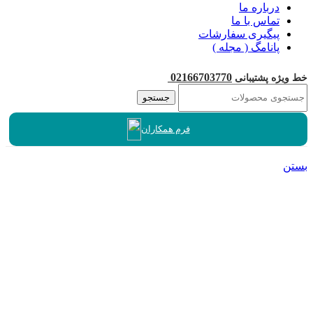
درباره ما
تماس با ما
پیگیری سفارشات
پانامگ ( مجله )
02166703770
خط ویژه پشتیبانی
جستجو
فرم همکاران
بستن