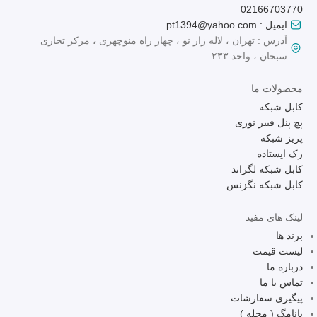
02166703770
ایمیل : pt1394@yahoo.com
آدرس : تهران ، لاله زار نو ، چهار راه منوچهری ، مرکز تجاری
سبحان ، واحد ۲۳۳
محصولات ما
کابل شبکه
پچ پنل فیبر نوری
پریز شبکه
رک ایستاده
کابل شبکه لگراند
کابل شبکه نگزنس
لینک های مفید
برند ها
لیست قیمت
درباره ما
تماس با ما
پیگیری سفارشات
پانامگ ( مجله )