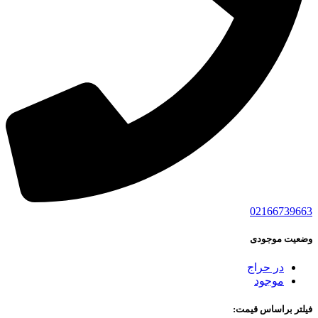
02166739663
وضعیت موجودی
در حراج
موجود
فیلتر براساس قیمت: