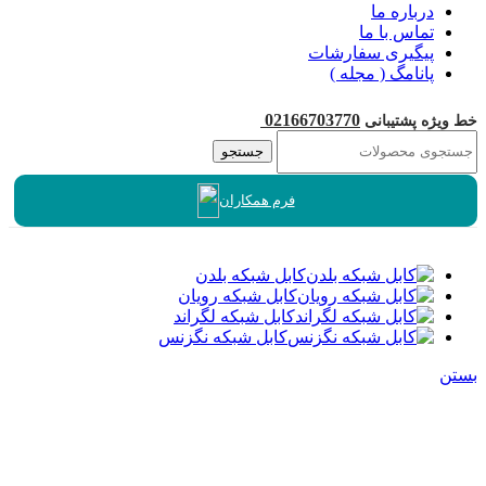
درباره ما
تماس با ما
پیگیری سفارشات
پانامگ ( مجله )
02166703770
خط ویژه پشتیبانی
جستجو
فرم همکاران
کابل شبکه بلدن
کابل شبکه رویان
کابل شبکه لگراند
کابل شبکه نگزنس
بستن