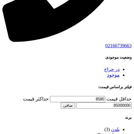
02166739663
وضعیت موجودی
در حراج
موجود
فیلتر براساس قیمت:
حداقل قیمت
حداكثر قيمت
صافی
برند
بلدن
(3)