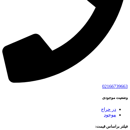
02166739663
وضعیت موجودی
در حراج
موجود
فیلتر براساس قیمت: