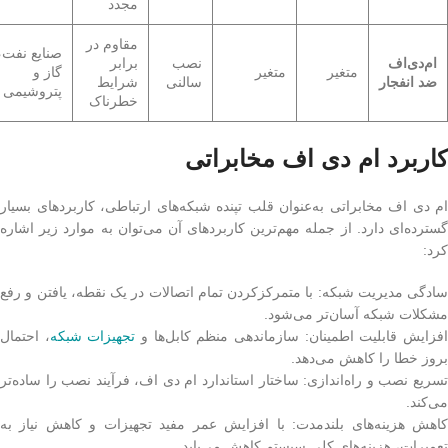
مجدد
مقاوم در
صنایع نفت،
ام‌دی‌اف
نصب
برابر
متغیر
متغیر
گاز و
ضد انفجار
سالنی
شرایط
پتروشیمی
خطرناک
کاربرد ام دی اف مخابراتی
ام دی اف مخابراتی به‌عنوان قلب تپنده شبکه‌های ارتباطی، کاربردهای بسیار
گسترده‌ای دارد. از جمله مهم‌ترین کاربردهای آن می‌توان به موارد زیر اشاره
کرد:
سادگی مدیریت شبکه: با متمرکزکردن تمام اتصالات در یک نقطه، یافتن و رفع
مشکلات شبکه آسان‌تر می‌شود.
فزایش قابلیت اطمینان: سازماندهی منظم کابل‌ها و
تجهیزات شبکه
، احتمال
بروز خطا را کاهش می‌دهد.
تسریع نصب و راه‌اندازی: ساختار استاندارد ام دی اف، فرآیند نصب را ساده‌تر
می‌کند.
کاهش هزینه‌های بلندمدت: با افزایش عمر مفید تجهیزات و کاهش نیاز به
تعمیرات، هزینه‌های کلی سیستم کاهش می‌یابد.