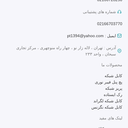
شماره های پشتیبانی
02166703770
ایمیل : pt1394@yahoo.com
آدرس : تهران ، لاله زار نو ، چهار راه منوچهری ، مرکز تجاری
سبحان ، واحد ۲۳۳
محصولات ما
کابل شبکه
پچ پنل فیبر نوری
پریز شبکه
رک ایستاده
کابل شبکه لگراند
کابل شبکه نگزنس
لینک های مفید