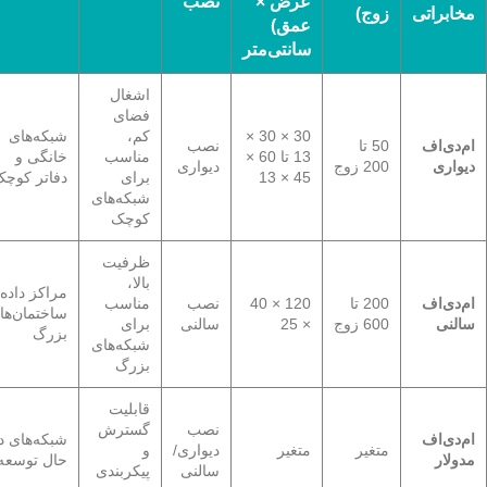
عرض ×
نصب
مخابراتی
زوج)
عمق)
سانتی‌متر
اشغال
فضای
30 × 30 ×
کم،
شبکه‌های
ام‌دی‌اف
50 تا
نصب
13 تا 60 ×
مناسب
خانگی و
دیواری
200 زوج
دیواری
45 × 13
برای
دفاتر کوچ
شبکه‌های
کوچک
ظرفیت
بالا،
مراکز داده 
ام‌دی‌اف
200 تا
120 × 40
نصب
مناسب
ساختمان‌ها
سالنی
600 زوج
× 25
سالنی
برای
بزرگ
شبکه‌های
بزرگ
قابلیت
نصب
گسترش
ام‌دی‌اف
شبکه‌های د
متغیر
متغیر
دیواری/
و
مدولار
حال توسعه
سالنی
پیکربندی