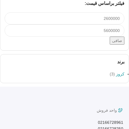
فیلتر براساس قیمت:
صافی
برند
کروز
(3)
واحد فروش
02166728961
02166728250