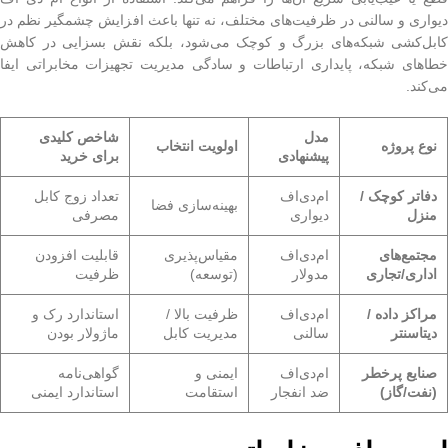
دیواری و سالنی در ظرفیت‌های مختلف، نه تنها باعث افزایش چشمگیر نظم در
کابل‌کشی شبکه‌های بزرگ و کوچک می‌شود، بلکه نقش بسزایی در کاهش
خطاهای شبکه، پایداری ارتباطات و سادگی مدیریت تجهیزات مخابراتی ایفا
می‌کند.
مدل
شاخص کلیدی
نوع پروژه
اولویت انتخاب
پیشنهادی
برای خرید
دفاتر کوچک /
ام‌دی‌اف
تعداد زوج کابل
بهینه‌سازی فضا
منزل
دیواری
مصرفی
مجتمع‌های
ام‌دی‌اف
مقیاس‌پذیری
قابلیت افزودن
اداری/تجاری
مدولار
(توسعه)
ظرفیت
مراکز داده /
ام‌دی‌اف
ظرفیت بالا /
استاندارد رک و
دیتاسنتر
سالنی
مدیریت کابل
ماژولار بودن
صنایع پرخطر
ام‌دی‌اف
ایمنی و
گواهی‌نامه
(نفت/گاز)
ضد انفجار
استقامت
استاندارد ایمنی