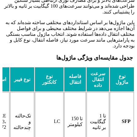
سرعت‌های بالاتر و برای مصارف نوری ارتباطی بسیار سنگین
طراحی شده‌اند و می‌توانند سرعت‌های 100 گیگابیت بر ثانیه و بالاتر
را پشتیبانی کنند.
پاین ماژول‌ها بر اساس استانداردهای مختلفی ساخته شده‌اند که به
آن‌ها اجازه می‌دهد در شرایط مختلف محیطی و برای فواصل
مختلف انتقال داده‌ها استفاده شوند. انتخاب ماژول مناسب بستگی
به پارامترهایی مانند سرعت مورد نیاز، فاصله انتقال، نوع کابل و
بودجه دارد.
جدول مقایسه‌ای ویژگی‌ ماژول‌ها
سرعت
نوع
فاصله
نوع
انتقال
نوع فیبر
استا
ماژول
انتقال
کانکتور
داده
تا 1
تک‌حالته
EEE
تا 150
LC
SFP
گیگابیت
و
.3،
کیلومتر
472
بر ثانیه
چندحالته