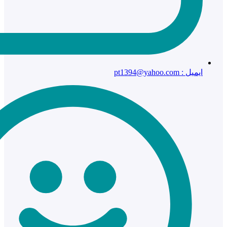
ایمیل : pt1394@yahoo.com