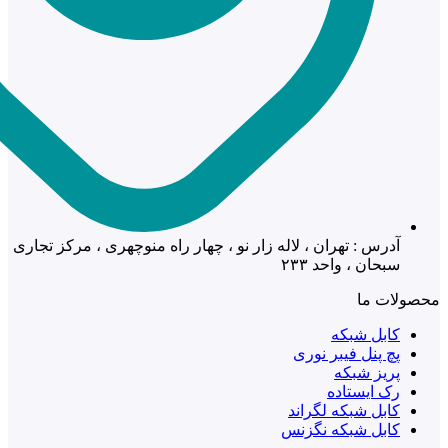
آدرس : تهران ، لاله زار نو ، چهار راه منوچهری ، مرکز تجاری
سبحان ، واحد ۲۳۳
محصولات ما
کابل شبکه
پچ پنل فیبر نوری
پریز شبکه
رک ایستاده
کابل شبکه لگراند
کابل شبکه نگزنس