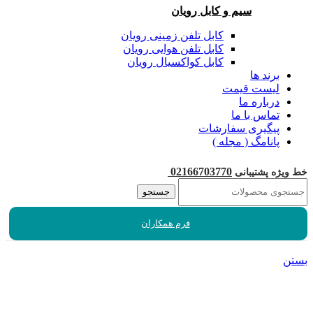
سیم و کابل رویان
کابل تلفن زمینی رویان
کابل تلفن هوایی رویان
کابل کواکسیال رویان
برند ها
لیست قیمت
درباره ما
تماس با ما
پیگیری سفارشات
پانامگ ( مجله )
02166703770
خط ویژه پشتیبانی
جستجو
فرم همکاران
بستن