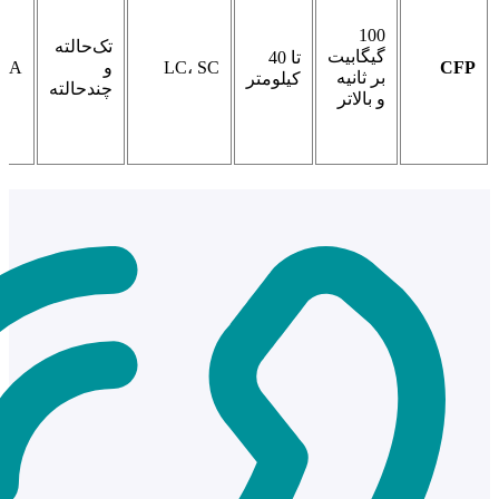
100
تک‌حالته
گیگابیت
تا 40
CFP
LC، SC
و
SA
بر ثانیه
کیلومتر
چندحالته
و بالاتر