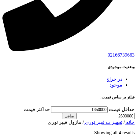
02166739663
وضعیت موجودی
در حراج
موجود
فیلتر براساس قیمت:
حداقل قیمت
حداكثر قيمت
صافی
خانه
/
تجهیزات فیبر نوری
/
ماژول فیبر نوری
Showing all 4 results