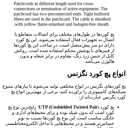
Patchcords in different length used for cross-
connections or termination of active-equipment. The
patchcord has two preconnected ends. Tight buffered
fibres are used in the patchcord. The cable is sheathed
with yellow flame-retardant and halogen-free sheath.
پچ کوردها در طول‌های مختلف برای اتصالات متقاطع یا
اتصال به تجهیزات فعال استفاده می‌شوند. این پچ کورد
دارای دو سر پیش‌متصل است. در ساخت این پچ کوردها
از فیبرهای با پوشش محکم استفاده شده است. روکش
کابل از جنس زرد رنگ، مقاوم در برابر شعله و بدون
هالوژن می‌باشد.
انواع پچ کورد نگزنس
پچ کوردهای نگزنس در انواع مختلفی تولید می‌شوند تا نیازهای متنوع
شبکه‌های کامپیوتری را برآورده کنند. برخی از مهم‌ترین انواع پچ
کورد نگزنس عبارت‌اند از:
پچ کورد
UTP (Unshielded Twisted Pair
): رایج‌ترین نوع پچ
کورد است که بدون شیلد بوده و برای محیط‌های اداری و
خانگی مناسب است. این نوع پچ کوردها نسبت به نویز
حساس‌تر هستند و در محیط‌هایی با تداخل الکترومغناطیسی