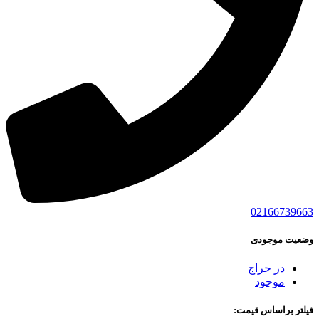
02166739663
وضعیت موجودی
در حراج
موجود
فیلتر براساس قیمت: