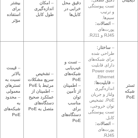
دقیق محل
–
امکان
بیشتر
تست پیوستگی
خرابی در
اندازه‌گیری
برای
و ترتیب
کابل‌ها
طول کابل
استفاده
سیم‌ها.
مؤثر
–
اتصالات:
پورت‌های
RJ45 و RJ11.
–
ساختار:
طراحی شده
برای شبکه‌های
–
تست و
دارای قابلیت
عیب‌یابی
–
قیمت
Power over
شبکه‌های
–
تشخیص
بالاتر
Ethernet.
PoE
سریع مشکلات
نسبت به
–
قابلیت‌ها:
تستر
–
اطمینان
مرتبط با PoE
تسترهای
اندازه‌گیری
شبکه
از تأمین
–
اطمینان از
معمولی
ولتاژ و جریان
PoE
توان
عملکرد صحیح
–
محدود
PoE، تشخیص
مناسب
دستگاه‌های
به
توان خروجی،
برای
متصل به PoE
شبکه‌های
تست پیوستگی
دستگاه‌های
PoE
کابل.
PoE
–
اتصالات:
پورت‌های
RJ45.