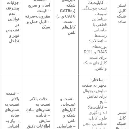
–
قابلیت‌ها:
جزئیات
تستر
شبکه
آسان و سریع
تست پیوستگی
پیشرفته
کابل
(CAT5e،
–
قیمت
سیم‌ها،
–
عدم
شبکه
CAT6 و…)
مقرون‌به‌صرفه
شناسایی
توانایی
ساده
–
تست
–
قابل حمل و
قطعی یا
در
کابل‌های
سبک
جابجایی
تشخیص
تلفن
رشته‌ها.
نویز و
–
اتصالات:
تداخل
پورت‌های
RJ45 و RJ11
برای تست
کابل‌های شبکه
و تلفن.
–
ساختار:
مجهز به صفحه
نمایش دیجیتال
–
قیمت
برای نمایش
–
تست و
–
دقت بالاتر
بالاتر
نتایج.
عیب‌یابی
نسبت به
نسبت به
–
قابلیت‌ها:
کابل‌های
تسترهای ساده
تسترهای
تستر
اندازه‌گیری
شبکه و
–
قابلیت
ساده
کابل
طول کابل،
تلفن
نمایش
–
نیاز به
شبکه
شناسایی محل
–
شناسایی
اطلاعات دقیق
آشنایی
دیجیتال
دقیق قطعی،