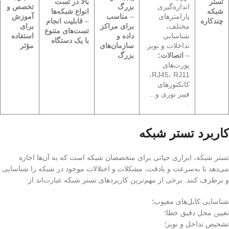
تستر
بالا در تست
اندازه‌گیری
بزرگ
تخصص و
شبکه
انواع شبکه‌ها
پارامترهای
–
مناسب
آموزش
چندکاره
–
قابلیت انجام
مختلف،
برای مراکز
برای
تست‌های متنوع
شناسایی
داده و
استفاده
با یک دستگاه
تداخلات و نویز.
سازمان‌های
مؤثر
–
اتصالات:
بزرگ
پورت‌های
RJ45، RJ11،
کانکتورهای
فیبر نوری و…
.
کاربرد تستر شبکه
تستر شبکه، ابزاری حیاتی برای متخصصان شبکه است که به آن‌ها اجازه
می‌دهد تا به‌سرعت و بادقت، مشکلات و اختلالات موجود در شبکه را شناسایی
و برطرف کنند. برخی از مهم‌ترین کاربردهای تستر شبکه عبارت‌اند از:
شناسایی کابل‌های معیوب؛
تعیین محل دقیق خطا؛
تشخیص تداخل و نویز؛