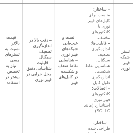
–
ساختار:
مناسب برای
کابل‌های فیبر
نوری با
کانکتورهای
مختلف.
–
تست و
–
قیمت
–
دقت بالا در
–
قابلیت‌ها:
عیب‌یابی
بالاتر
اندازه‌گیری
اندازه‌گیری
شبکه‌های
نسبت به
تستر
تضعیف
تضعیف
فیبر نوری
تسترهای
شبکه
سیگنال
سیگنال،
–
شناسایی
مسی
فیبر
–
قابلیت
شناسایی نقاط
نقاط ضعف
–
نیاز به
نوری
شناسایی دقیق
شکست،
و شکست
تخصص
محل خرابی در
اندازه‌گیری
در کابل‌های
بیشتر در
فیبر نوری
طول کابل.
فیبر
استفاده
–
اتصالات:
کانکتورهای
فیبر نوری
استاندارد (مانند
SC، LC).
–
ساختار:
طراحی شده