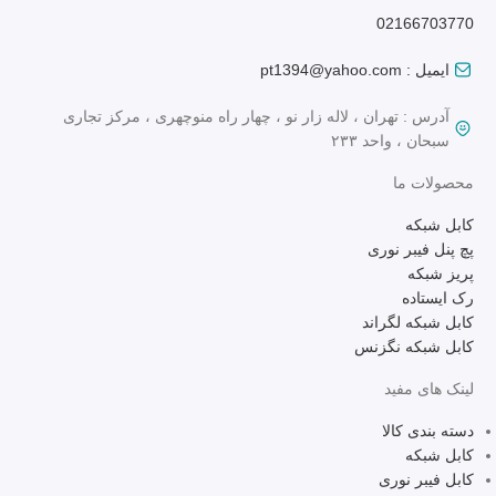
02166703770
ایمیل : pt1394@yahoo.com
آدرس : تهران ، لاله زار نو ، چهار راه منوچهری ، مرکز تجاری
سبحان ، واحد ۲۳۳
محصولات ما
کابل شبکه
پچ پنل فیبر نوری
پریز شبکه
رک ایستاده
کابل شبکه لگراند
کابل شبکه نگزنس
لینک های مفید
دسته بندی کالا
کابل شبکه
کابل فیبر نوری