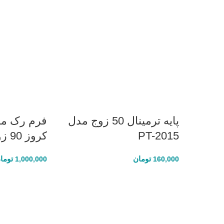
پایه ترمینال 50 زوج مدل
فرم رک مو
PT-2015
کروز 90 زوج
تومان
توما
1,000,000
160,000