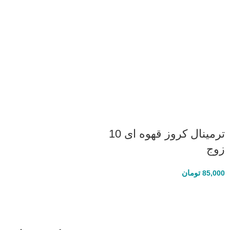
ترمینال کروز قهوه ای 10
زوج
تومان
85,000