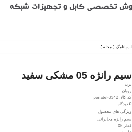
ات
پانامگ ( مجله )
سیم رانژه 05 مشکی سفید
برند:
رویان
کد کالا: panatel-3342
0 دیدگاه
ویژگی های محصول
سیم رانژه مخابراتی
قطر 05