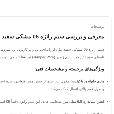
توضیحات
معرفی و بررسی سیم رانژه 05 مشکی سفید (قرقره 300 متری)
سیم رانژه 05 مشکی سفید یکی از پایه‌ای‌ترین و پرکاربردترین ملزومات در بخش
نام‌های سیم تک‌زوج یا سیم ژامپر (Jumper Wire) نیز شناخته می‌شود، وظیفه اتصال پورت‌های مختلف در مراکز تلفن، سانترال و ام‌دی‌اف‌های مخابراتی را بر عهده دارد.
ویژگی‌های برجسته و مشخصات فنی:
هادی قلع‌‌اندود باکیفیت:
مغزی این سیم از جنس مس قلع‌‌اندود شده است
و طول عمر بالای اتصال کمک می‌کند.
قطر استاندارد 0.5 میلی‌متر:
ضخامت هادی این سیم رانژه دقیقاً 05 است که استانداردترین سایز برای سیم‌کشی‌های مخابراتی داخل ساختمان و مراکز تلفن به شمار می‌رود و افت سیگنال را به حداقل می‌رساند.