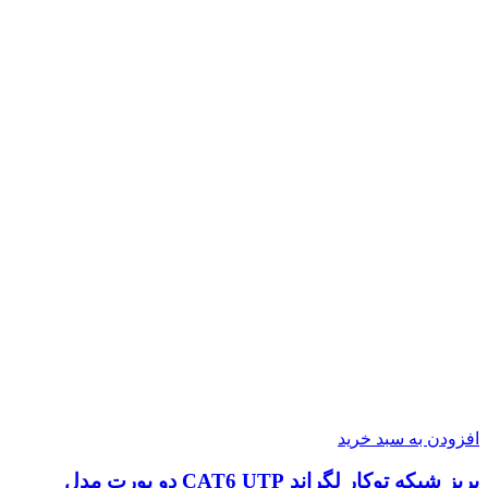
افزودن به سبد خرید
پریز شبکه توکار لگراند CAT6 UTP دو پورت مدل