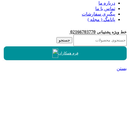
درباره ما
تماس با ما
پیگیری سفارشات
پانامگ ( مجله )
02166703770
خط ویژه پشتیبانی
جستجو
فرم همکاران
بستن