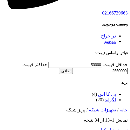
02166739663
وضعیت موجودی
در حراج
موجود
فیلتر براساس قیمت:
حداقل قیمت
حداكثر قيمت
صافی
برند
پی کا اس
(4)
لگراند
(20)
خانه
/
تجهیزات شبکه
/
پریز شبکه
نمایش 1–13 از 34 نتیجه